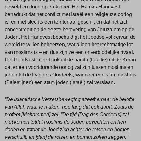
geweld en dood op 7 oktober. Het Hamas-Handvest
benadrukt dat het conflict met Israël een religieuze oorlog
is, en niet slechts een territoriaal geschil, en dat het zich
concentreert op de eerste herovering van Jeruzalem op de
Joden. Het Handvest beschuldigt het Joodse volk ervan de
wereld te willen beheersen, wat alleen het rechtmatige lot
van moslims is – en dus zijn ze een onverbiddelijke rivaal.
Het Handvest citeert ook uit de hadith (traditie) uit de Koran
dat er een voortdurende oorlog zal zijn tussen moslims en
joden tot de Dag des Oordeels, wanneer een stam moslims
(Palestijnen) een stam joden (Israël) zal verslaan.
“De Islamitische Verzetsbeweging streeft ernaar de belofte
van Allah waar te maken, hoe lang dat ook duurt. Zoals de
profeet [Mohammed] zei: “De tijd [Dag des Oordeels] zal
niet komen totdat moslims de Joden bevechten en hen
doden en totdat de Jood zich achter de rotsen en bomen
verschuilt, en [dan] de rotsen en bomen zullen zeggen: ‘