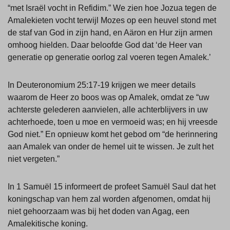
“met Israël vocht in Refidim.” We zien hoe Jozua tegen de
Amalekieten vocht terwijl Mozes op een heuvel stond met
de staf van God in zijn hand, en Aäron en Hur zijn armen
omhoog hielden. Daar beloofde God dat ‘de Heer van
generatie op generatie oorlog zal voeren tegen Amalek.’
In Deuteronomium 25:17-19 krijgen we meer details
waarom de Heer zo boos was op Amalek, omdat ze “uw
achterste gelederen aanvielen, alle achterblijvers in uw
achterhoede, toen u moe en vermoeid was; en hij vreesde
God niet.” En opnieuw komt het gebod om “de herinnering
aan Amalek van onder de hemel uit te wissen. Je zult het
niet vergeten.”
In 1 Samuël 15 informeert de profeet Samuël Saul dat het
koningschap van hem zal worden afgenomen, omdat hij
niet gehoorzaam was bij het doden van Agag, een
Amalekitische koning.