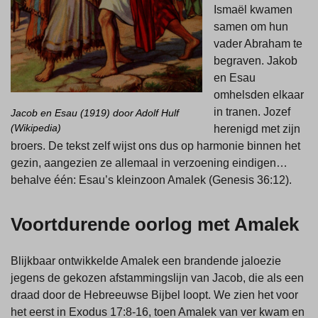
Ismaël kwamen
samen om hun
vader Abraham te
begraven. Jakob
en Esau
omhelsden elkaar
in tranen. Jozef
Jacob en Esau (1919) door Adolf Hulf
(Wikipedia)
herenigd met zijn
broers. De tekst zelf wijst ons dus op harmonie binnen het
gezin, aangezien ze allemaal in verzoening eindigen…
behalve één: Esau’s kleinzoon Amalek (Genesis 36:12).
Voortdurende oorlog met Amalek
Blijkbaar ontwikkelde Amalek een brandende jaloezie
jegens de gekozen afstammingslijn van Jacob, die als een
draad door de Hebreeuwse Bijbel loopt. We zien het voor
het eerst in Exodus 17:8-16, toen Amalek van ver kwam en