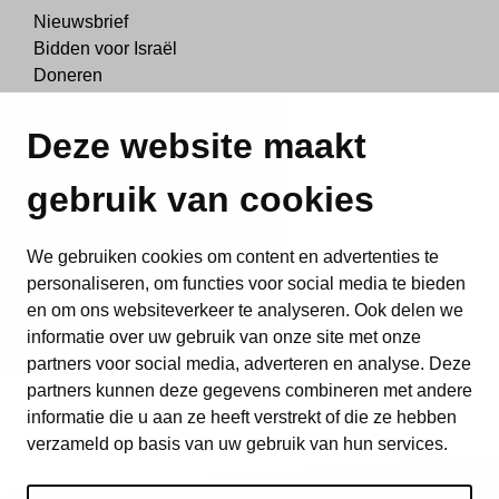
Nieuwsbrief
Bidden voor Israël
Doneren
Schenken en nalaten
Deze website maakt
Over ons
gebruik van cookies
Ons waarom
Onze missie
Hoofdkantoor in Israël
We gebruiken cookies om content en advertenties te
ICEJ Nederland
personaliseren, om functies voor social media te bieden
ANBI
en om ons websiteverkeer te analyseren. Ook delen we
Privacyverklaring
informatie over uw gebruik van onze site met onze
Contact
partners voor social media, adverteren en analyse. Deze
partners kunnen deze gegevens combineren met andere
informatie die u aan ze heeft verstrekt of die ze hebben
verzameld op basis van uw gebruik van hun services.