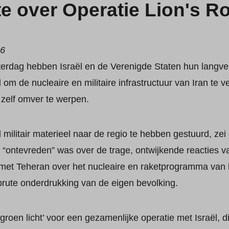
e over Operatie Lion's R
26
terdag hebben Israël en de Verenigde Staten hun langv
 om de nucleaire en militaire infrastructuur van Iran te v
 zelf omver te werpen.
ilitair materieel naar de regio te hebben gestuurd, ze
 “ontevreden” was over de trage, ontwijkende reacties va
et Teheran over het nucleaire en raketprogramma van h
e brute onderdrukking van de eigen bevolking.
groen licht’ voor een gezamenlijke operatie met Israël, 