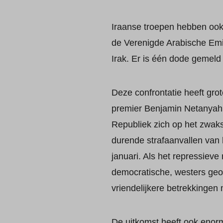
Iraanse troepen hebben ook 
de Verenigde Arabische Emira
Irak. Er is één dode gemeld 
Deze confrontatie heeft gro
premier Benjamin Netanyahu 
Republiek zich op het zwak
durende strafaanvallen van h
januari. Als het repressieve
democratische, westers geor
vriendelijkere betrekkingen 
De uitkomst heeft ook enorm