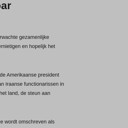
oar
erwachte gezamenlijke
ernietigen en hopelijk het
i de Amerikaanse president
n Iraanse functionarissen in
et land, de steun aan
die wordt omschreven als