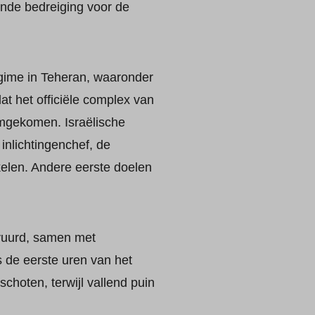
ende bedreiging voor de
regime in Teheran, waaronder
t het officiële complex van
 omgekomen. Israëlische
inlichtingenchef, de
kelen. Andere eerste doelen
gevuurd, samen met
s de eerste uren van het
choten, terwijl vallend puin