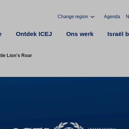
Change region
Agenda
N
e
Ontdek ICEJ
Ons werk
Israël 
tie Lion's Roar