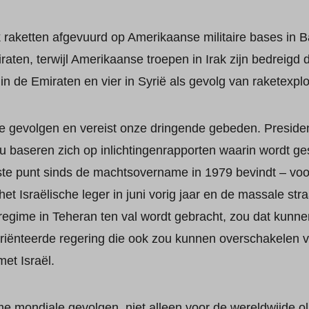
raketten afgevuurd op Amerikaanse militaire bases in B
ten, terwijl Amerikaanse troepen in Irak zijn bedreigd do
in de Emiraten en vier in Syrië als gevolg van raketexpl
te gevolgen en vereist onze dringende gebeden. Preside
baseren zich op inlichtingenrapporten waarin wordt ges
ste punt sinds de machtsovername in 1979 bevindt – voo
et Israëlische leger in juni vorig jaar en de massale stra
 regime in Teheran ten val wordt gebracht, zou dat kunne
iënteerde regering die ook zou kunnen overschakelen va
met Israël.
e mondiale gevolgen, niet alleen voor de wereldwijde o