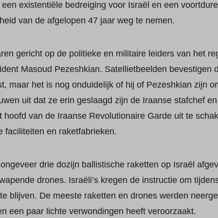
 een existentiële bedreiging voor Israël en een voortdur
gheid van de afgelopen 47 jaar weg te nemen.
en gericht op de politieke en militaire leiders van het 
dent Masoud Pezeshkian. Satellietbeelden bevestigen da
t, maar het is nog onduidelijk of hij of Pezeshkian zijn
en uit dat ze erin geslaagd zijn de Iraanse stafchef en 
t hoofd van de Iraanse Revolutionaire Garde uit te scha
 faciliteiten en raketfabrieken.
n ongeveer drie dozijn ballistische raketten op Israël af
wapende drones. Israëli’s kregen de instructie om tijden
s te blijven. De meeste raketten en drones werden neerges
en een paar lichte verwondingen heeft veroorzaakt.