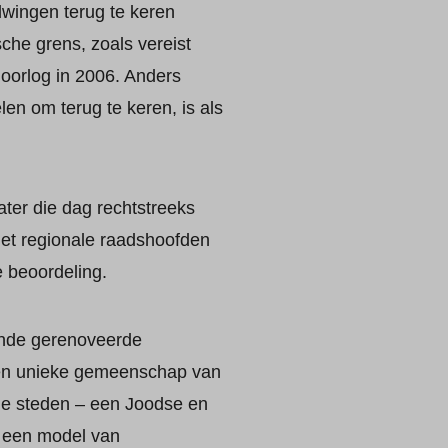
dwingen terug te keren
sche grens, zoals vereist
oorlog in 2006. Anders
en om terug te keren, is als
ter die dag rechtstreeks
met regionale raadshoofden
e beoordeling.
ende gerenoveerde
 een unieke gemeenschap van
nde steden – een Joodse en
 een model van