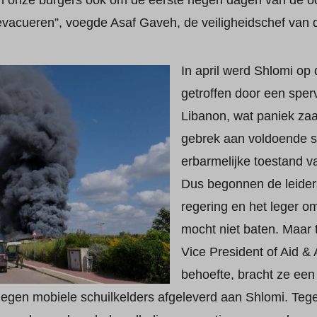
n onze burgers ook om de eerste negen dagen van de oorl
vacueren”, voegde Asaf Gaveh, de veiligheidschef van d
In april werd Shlomi op
getroffen door een sperv
Libanon, wat paniek zaa
gebrek aan voldoende s
erbarmelijke toestand v
Dus begonnen de leiders
regering en het leger o
mocht niet baten. Maar 
Vice President of Aid &
behoefte, bracht ze ee
egen mobiele schuilkelders afgeleverd aan Shlomi. Tege