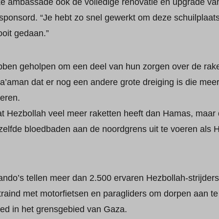
jke ambassade ook de volledige renovatie en upgrade va
esponsord. “Je hebt zo snel gewerkt om deze schuilplaat
ooit gedaan.”
bben geholpen om een deel van hun zorgen over de rak
’aman dat er nog een andere grote dreiging is die mee
eren.
dat Hezbollah veel meer raketten heeft dan Hamas, maar
zelfde bloedbaden aan de noordgrens uit te voeren als 
o’s tellen meer dan 2.500 ervaren Hezbollah-strijders 
raind met motorfietsen en paragliders om dorpen aan te v
ed in het grensgebied van Gaza.