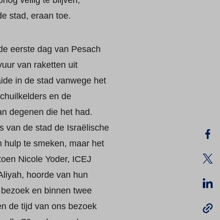
og veilig te blijven,
e stad, eraan toe.
 de eerste dag van Pesach
uur van raketten uit
ide in de stad vanwege het
chuilkelders en de
an degenen die het had.
 van de stad de Israëlische
m hulp te smeken, maar het
toen Nicole Yoder, ICEJ
 Aliyah, hoorde van hun
n bezoek en binnen twee
n de tijd van ons bezoek