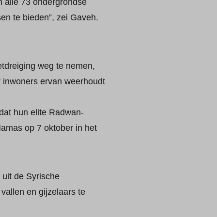
n alle 73 ondergrondse
sen te bieden”, zei Gaveh.
etdreiging weg te nemen,
r inwoners ervan weerhoudt
 dat hun elite Radwan-
Hamas op 7 oktober in het
uit de Syrische
allen en gijzelaars te