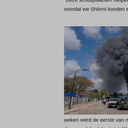
“Deze schuilplaatsen hielpe
voordat we Shlomi konden e
weken werd de eerste van n