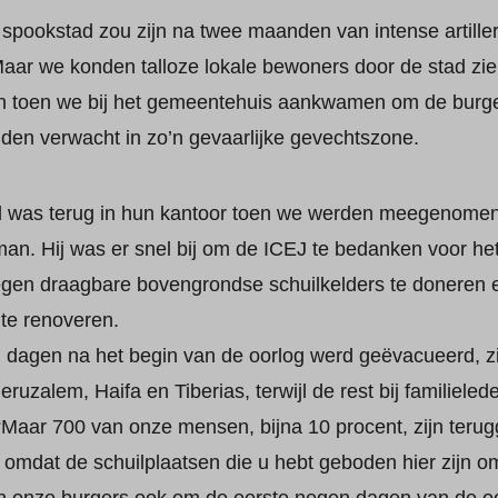
spookstad zou zijn na twee maanden van intense artille
aar we konden talloze lokale bewoners door de stad zien
en toen we bij het gemeentehuis aankwamen om de burge
den verwacht in zo’n gevaarlijke gevechtszone.
el was terug in hun kantoor toen we werden meegenome
n. Hij was er snel bij om de ICEJ te bedanken voor het 
gen draagbare bovengrondse schuilkelders te doneren 
te renoveren.
n dagen na het begin van de oorlog werd geëvacueerd, z
ruzalem, Haifa en Tiberias, terwijl de rest bij familieleden
“Maar 700 van onze mensen, bijna 10 procent, zijn teru
 omdat de schuilplaatsen die u hebt geboden hier zijn 