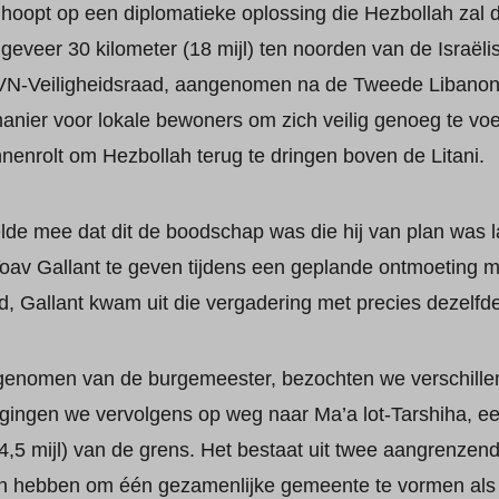
 hoopt op een diplomatieke oplossing die Hezbollah zal 
ongeveer 30 kilometer (18 mijl) ten noorden van de Israëli
 VN-Veiligheidsraad, aangenomen na de Tweede Libanon
anier voor lokale bewoners om zich veilig genoeg te voel
nnenrolt om Hezbollah terug te dringen boven de Litani.
e mee dat dit de boodschap was die hij van plan was la
Yoav Gallant te geven tijdens een geplande ontmoeting 
d, Gallant kwam uit die vergadering met precies dezelfd
genomen van de burgemeester, bezochten we verschill
n gingen we vervolgens op weg naar Ma’a lot-Tarshiha,
4,5 mijl) van de grens. Het bestaat uit twee aangrenze
en hebben om één gezamenlijke gemeente te vormen als