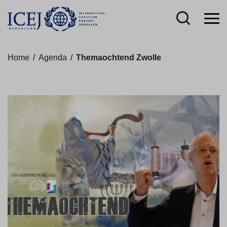
Home
/
Agenda
/
Themaochtend Zwolle