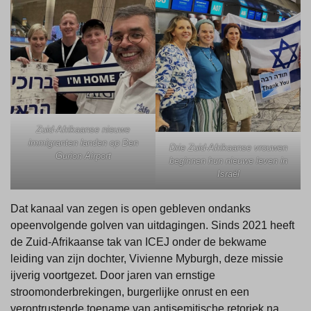
Zuid-Afrikaanse nieuwe
immigranten landen op Ben
Drie Zuid-Afrikaanse vrouwen
Gurion Airport
beginnen hun nieuwe leven in
Israël
Dat kanaal van zegen is open gebleven ondanks
opeenvolgende golven van uitdagingen. Sinds 2021 heeft
de Zuid-Afrikaanse tak van ICEJ onder de bekwame
leiding van zijn dochter, Vivienne Myburgh, deze missie
ijverig voortgezet. Door jaren van ernstige
stroomonderbrekingen, burgerlijke onrust en een
verontrustende toename van antisemitische retoriek na