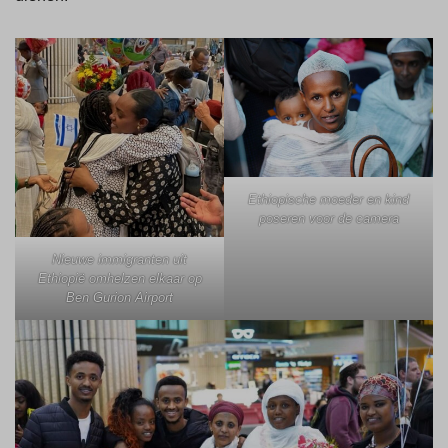
Ethiopische moeder en kind
poseren voor de camera
Nieuwe immigranten uit
Ethiopië omhelzen elkaar op
Ben Gurion Airport