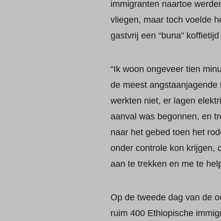
immigranten naartoe werden
vliegen, maar toch voelde he
gastvrij een “buna” koffieti
“Ik woon ongeveer tien minu
de meest angstaanjagende rei
werkten niet, er lagen elekt
aanval was begonnen, en tr
naar het gebed toen het rode
onder controle kon krijgen, 
aan te trekken en me te hel
Op de tweede dag van de oor
ruim 400 Ethiopische immig