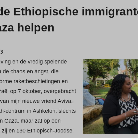
e Ethiopische immigrante
aza helpen
23
ving en de vredig spelende
n de chaos en angst, die
orme raketbeschietingen en
 Israël op 7 oktober, overgebracht
van mijn nieuwe vriend Aviva.
ah-centrum in Ashkelon, slechts
an Gaza, maar zat op een
r zij en 130 Ethiopisch-Joodse