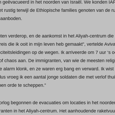
 geëvacueerd in het noorden van Israël. We konden IAF
t rustig terwijl de Ethiopische families genoten van de ru
jd aanboden.
ten verderop, en de aankomst in het Aliyah-centrum die
s die ik ooit in mijn leven heb gemaakt”, vertelde Aviva
riciteitsleidingen op de wegen. Ik arriveerde om 7 uur ‘s 
of chaos aan. De immigranten, van wie de meesten relig
 alarm klonk, en ze waren erg bang en verward. Ik wist da
dus vroeg ik een aantal jonge soldaten die met verlof th
pen orde te scheppen.”
log begonnen de evacuaties om locaties in het noorden v
ranten in het Aliyah-centrum. Het aanhoudende raketvuu