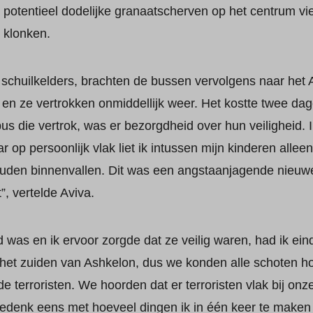
j potentieel dodelijke granaatscherven op het centrum vi
 klonken.
schuilkelders, brachten de bussen vervolgens naar het 
en ze vertrokken onmiddellijk weer. Het kostte twee dag
 bus die vertrok, was er bezorgdheid over hun veiligheid. 
r op persoonlijk vlak liet ik intussen mijn kinderen allee
zouden binnenvallen. Dit was een angstaanjagende nieuwe 
 vertelde Aviva.
as en ik ervoor zorgde dat ze veilig waren, had ik einde
 het zuiden van Ashkelon, dus we konden alle schoten h
e terroristen. We hoorden dat er terroristen vlak bij onz
Bedenk eens met hoeveel dingen ik in één keer te maken