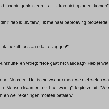
ets binnenin geblokkeerd is… Ik kan niet op adem komen”
din!” riep ik uit, terwijl ik me haar beproeving probeerde 
.
n ik mezelf toestaan dat te zeggen!”
eunknuffel en vroeg: “Hoe gaat het vandaag? Heb je wat 
in het Noorden. Het is erg zwaar omdat we niet weten w
jven. Mensen kwamen met heel weinig”, legde ze uit. “Vee
n en wel rekeningen moeten betalen.”