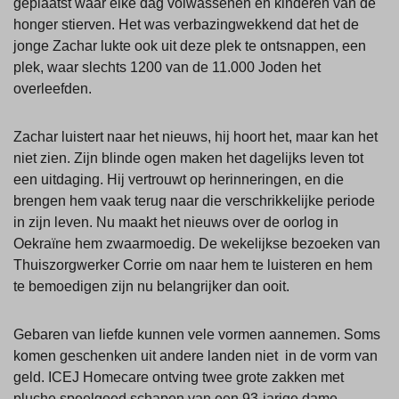
geplaatst waar elke dag volwassenen en kinderen van de
honger stierven. Het was verbazingwekkend dat het de
jonge Zachar lukte ook uit deze plek te ontsnappen, een
plek, waar slechts 1200 van de 11.000 Joden het
overleefden.
Zachar luistert naar het nieuws, hij hoort het, maar kan het
niet zien. Zijn blinde ogen maken het dagelijks leven tot
een uitdaging. Hij vertrouwt op herinneringen, en die
brengen hem vaak terug naar die verschrikkelijke periode
in zijn leven. Nu maakt het nieuws over de oorlog in
Oekraïne hem zwaarmoedig. De wekelijkse bezoeken van
Thuiszorgwerker Corrie om naar hem te luisteren en hem
te bemoedigen zijn nu belangrijker dan ooit.
Gebaren van liefde kunnen vele vormen aannemen. Soms
komen geschenken uit andere landen niet in de vorm van
geld. ICEJ Homecare ontving twee grote zakken met
pluche speelgoed schapen van een 93-jarige dame.