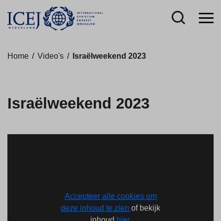
Home
/
Video's
/
Israëlweekend 2023
Israëlweekend 2023
Accepteer alle cookies om
deze inhoud te zien
of bekijk
inhoud
hier.