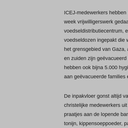
ICEJ-medewerkers hebben b
week vrijwilligerswerk geda
voedseldistributiecentrum, 
voedseldozen ingepakt die w
het grensgebied van Gaza, 
en zuiden zijn geëvacueerd
hebben ook bijna 5.000 hyg
aan geëvacueerde families 
De inpakvloer gonst altijd 
christelijke medewerkers uit 
praatjes aan de lopende band 
tonijn, kippensoeppoeder, p