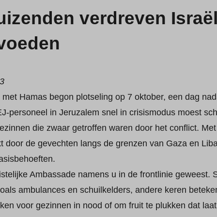
uizenden verdreven Israë
 voeden
23
l met Hamas begon plotseling op 7 oktober, een dag nad
J-personeel in Jeruzalem snel in crisismodus moest sch
gezinnen die zwaar getroffen waren door het conflict. Me
t door de gevechten langs de grenzen van Gaza en Liban
basisbehoeften.
ristelijke Ambassade namens u in de frontlinie geweest.
zoals ambulances en schuilkelders, andere keren beteke
en voor gezinnen in nood of om fruit te plukken dat laat