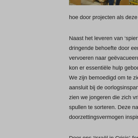
hoe door projecten als deze 
Naast het leveren van ‘spi
dringende behoefte door ee
vervoeren naar geëvacueerd
kon er essentiële hulp geb
We zijn bemoedigd om te zie
aansluit bij de oorlogsinsp
zien we jongeren die zich v
spullen te sorteren. Deze n
doorzettingsvermogen inspir