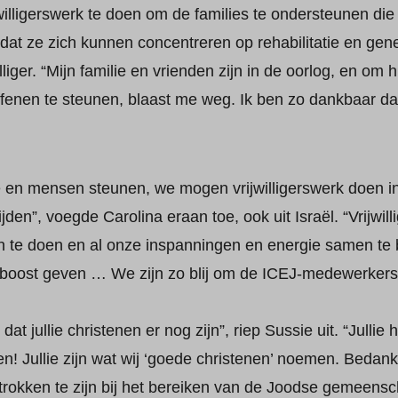
jwilligerswerk te doen om de families te ondersteunen di
at ze zich kunnen concentreren op rehabilitatie en gene
lliger. “Mijn familie en vrienden zijn in de oorlog, en om 
fenen te steunen, blaast me weg. Ik ben zo dankbaar dat
n mensen steunen, we mogen vrijwilligerswerk doen in 
ijden”, voegde Carolina eraan toe, ook uit Israël. “Vrijwi
n te doen en al onze inspanningen en energie samen te
oost geven … We zijn zo blij om de ICEJ-medewerkers h
at jullie christenen er nog zijn”, riep Sussie uit. “Julli
n! Jullie zijn wat wij ‘goede christenen’ noemen. Bedankt 
trokken te zijn bij het bereiken van de Joodse gemeens