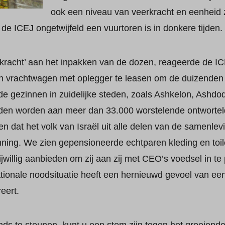
ook een niveau van veerkracht en eenheid zi
de ICEJ ongetwijfeld een vuurtoren is in donkere tijden.
erkracht’ aan het inpakken van de dozen, reageerde de 
n vrachtwagen met oplegger te leasen om de duizenden
e gezinnen in zuidelijke steden, zoals Ashkelon, Ashdo
oden worden aan meer dan 33.000 worstelende ontwortel
n dat het volk van Israël uit alle delen van de samenlev
anning. We zien gepensioneerde echtparen kleding en toi
rijwillig aanbieden om zij aan zij met CEO’s voedsel in 
ationale noodsituatie heeft een hernieuwd gevoel van e
eert.