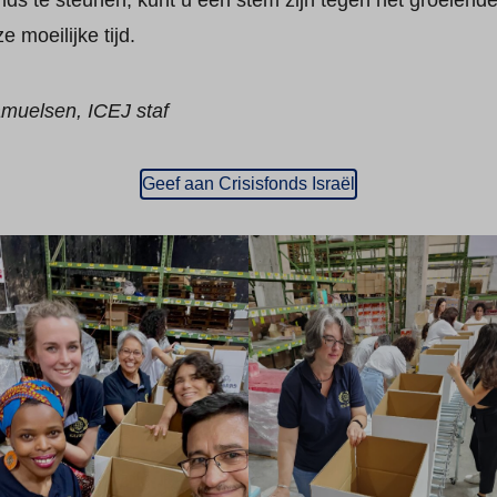
fonds te steunen, kunt u een stem zijn tegen het groeiend
 moeilijke tijd.
muelsen, ICEJ staf
Geef aan Crisisfonds Israël