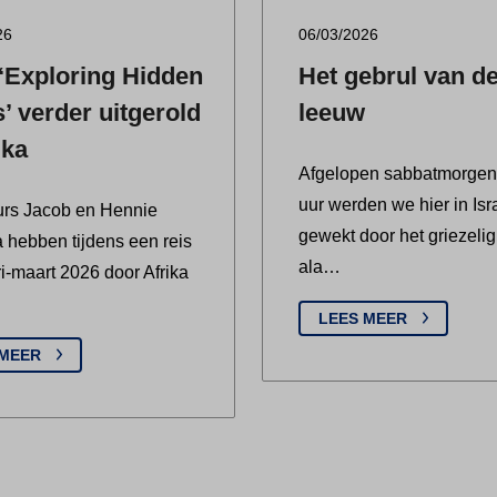
26
06/03/2026
‘Exploring Hidden
Het gebrul van d
’ verder uitgerold
leeuw
ika
Afgelopen sabbatmorgen
uur werden we hier in Isr
urs Jacob en Hennie
gewekt door het griezeli
 hebben tijdens een reis
ala…
ri-maart 2026 door Afrika
LEES MEER
 MEER