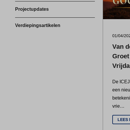
Projectupdates
Verdiepingsartikelen
01/04/20
Van de
Groet
Vrijd
De ICEJ 
een nieu
beteken
vrie…
LEES