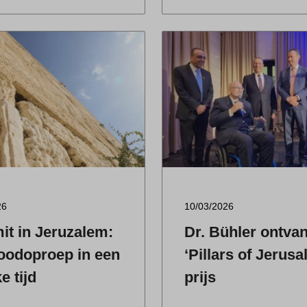
26
10/03/2026
t in Jeruzalem:
Dr. Bühler ontva
oodoproep in een
‘Pillars of Jerusa
ke tijd
prijs