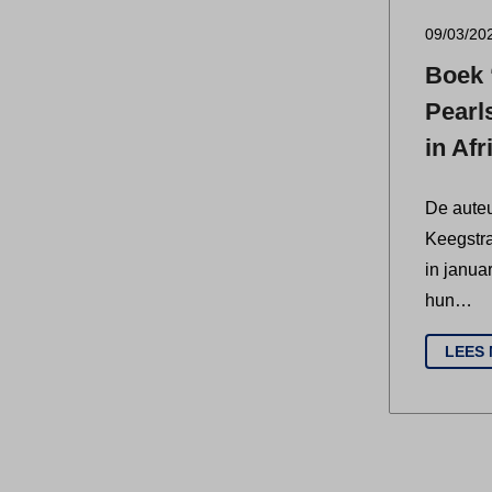
09/03/20
Boek 
Pearls
in Afr
De aute
Keegstra
in janua
hun…
LEES