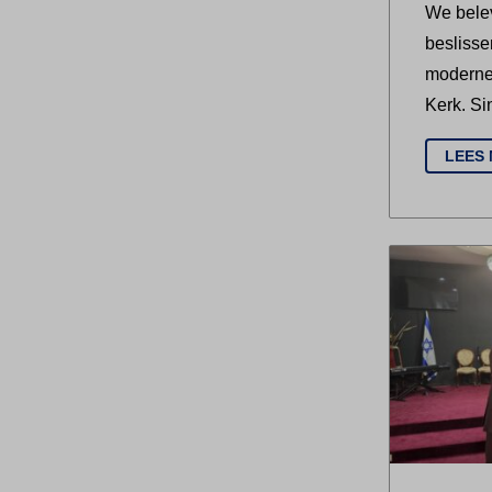
We bele
besliss
moderne
Kerk. S
LEES