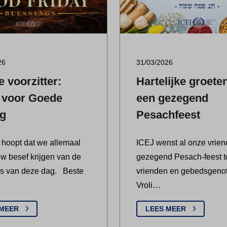
26
31/03/2026
 voorzitter:
Hartelijke groete
 voor Goede
een gezegend
ag
Pesachfeest
hoopt dat we allemaal
ICEJ wenst al onze vrie
w besef krijgen van de
gezegend Pesach-feest t
is van deze dag. Beste
vrienden en gebedsgeno
Vroli…
 MEER
LEES MEER