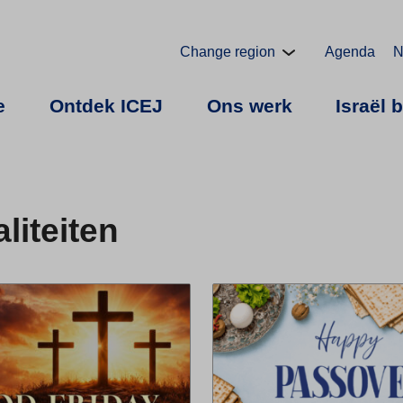
Change region
Agenda
N
e
Ontdek ICEJ
Ons werk
Israël 
liteiten