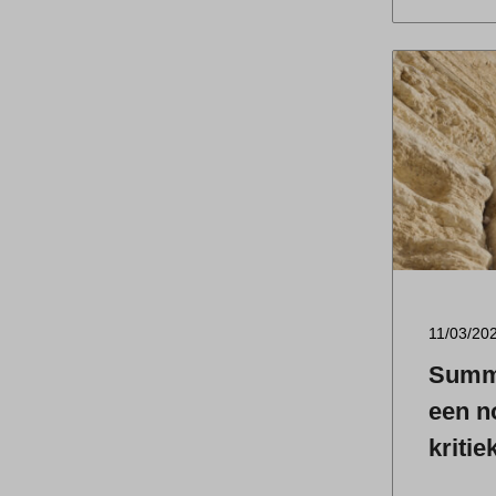
11/03/20
Summi
een n
kritie